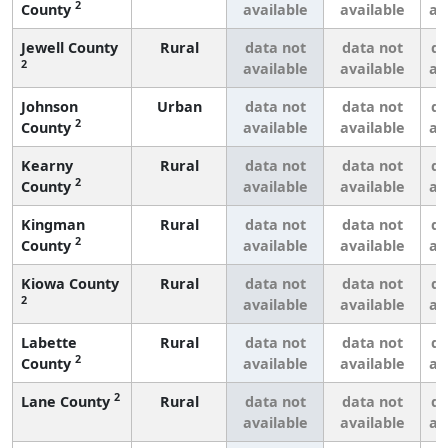
2
County
available
available
av
Jewell County
Rural
data not
data not
da
2
available
available
av
Johnson
Urban
data not
data not
da
2
County
available
available
av
Kearny
Rural
data not
data not
da
2
County
available
available
av
Kingman
Rural
data not
data not
da
2
County
available
available
av
Kiowa County
Rural
data not
data not
da
2
available
available
av
Labette
Rural
data not
data not
da
2
County
available
available
av
2
Lane County
Rural
data not
data not
da
available
available
av