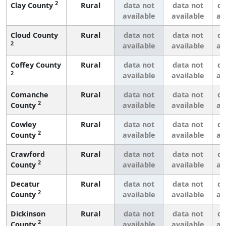
2
Clay County
Rural
data not
data not
da
available
available
av
Cloud County
Rural
data not
data not
da
2
available
available
av
Coffey County
Rural
data not
data not
da
2
available
available
av
Comanche
Rural
data not
data not
da
2
County
available
available
av
Cowley
Rural
data not
data not
da
2
County
available
available
av
Crawford
Rural
data not
data not
da
2
County
available
available
av
Decatur
Rural
data not
data not
da
2
County
available
available
av
Dickinson
Rural
data not
data not
da
2
County
available
available
av