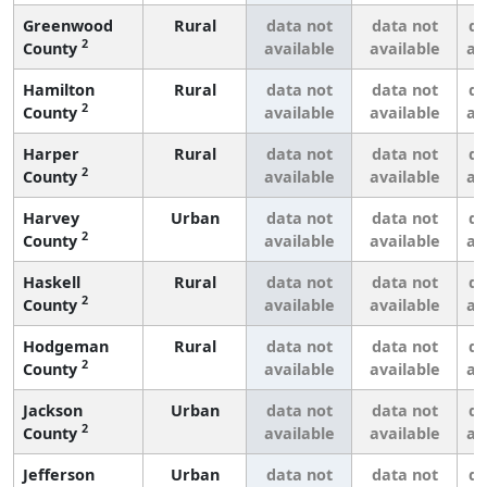
Greenwood
Rural
data not
data not
da
2
County
available
available
av
Hamilton
Rural
data not
data not
da
2
County
available
available
av
Harper
Rural
data not
data not
da
2
County
available
available
av
Harvey
Urban
data not
data not
da
2
County
available
available
av
Haskell
Rural
data not
data not
da
2
County
available
available
av
Hodgeman
Rural
data not
data not
da
2
County
available
available
av
Jackson
Urban
data not
data not
da
2
County
available
available
av
Jefferson
Urban
data not
data not
da