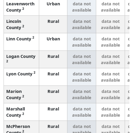
Leavenworth
Urban
data not
data not
da
2
County
available
available
av
Lincoln
Rural
data not
data not
da
2
County
available
available
av
2
Linn County
Urban
data not
data not
da
available
available
av
Logan County
Rural
data not
data not
da
2
available
available
av
2
Lyon County
Rural
data not
data not
da
available
available
av
Marion
Rural
data not
data not
da
2
County
available
available
av
Marshall
Rural
data not
data not
da
2
County
available
available
av
McPherson
Rural
data not
data not
da
2
County
available
available
av