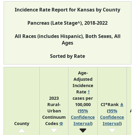
Incidence Rate Report for Kansas by County
Pancreas (Late Stage^), 2018-2022
All Races (includes Hispanic), Both Sexes, All
Ages
Sorted by Rate
Age-
Adjusted
Incidence
Rate
†
2023
cases per
Rural-
100,000
CI*Rank
⋔
Urban
(
95%
(
95%
A
Continuum
Confidence
Confidence
A
County
Codes
Φ
Interval
)
Interval
)