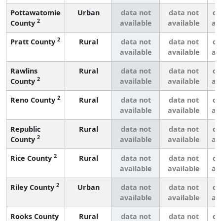
Pottawatomie
Urban
data not
data not
da
2
County
available
available
av
2
Pratt County
Rural
data not
data not
da
available
available
av
Rawlins
Rural
data not
data not
da
2
County
available
available
av
2
Reno County
Rural
data not
data not
da
available
available
av
Republic
Rural
data not
data not
da
2
County
available
available
av
2
Rice County
Rural
data not
data not
da
available
available
av
2
Riley County
Urban
data not
data not
da
available
available
av
Rooks County
Rural
data not
data not
da