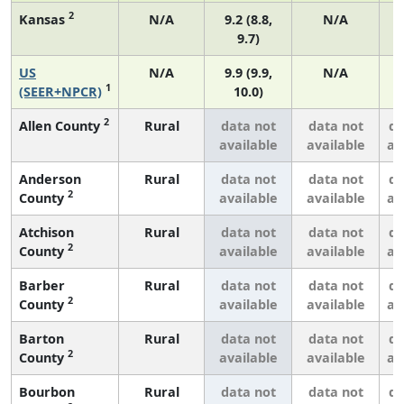
2
Kansas
N/A
9.2 (8.8,
N/A
9.7)
US
N/A
9.9 (9.9,
N/A
1
(SEER+NPCR)
10.0)
2
Allen County
Rural
data not
data not
da
available
available
av
Anderson
Rural
data not
data not
da
2
County
available
available
av
Atchison
Rural
data not
data not
da
2
County
available
available
av
Barber
Rural
data not
data not
da
2
County
available
available
av
Barton
Rural
data not
data not
da
2
County
available
available
av
Bourbon
Rural
data not
data not
da