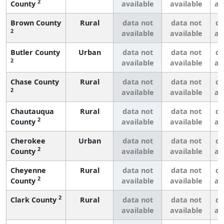
2
County
available
available
av
Brown County
Rural
data not
data not
da
2
available
available
av
Butler County
Urban
data not
data not
da
2
available
available
av
Chase County
Rural
data not
data not
da
2
available
available
av
Chautauqua
Rural
data not
data not
da
2
County
available
available
av
Cherokee
Urban
data not
data not
da
2
County
available
available
av
Cheyenne
Rural
data not
data not
da
2
County
available
available
av
2
Clark County
Rural
data not
data not
da
available
available
av