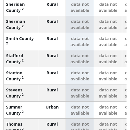
Sheridan
Rural
data not
data not
da
2
County
available
available
av
Sherman
Rural
data not
data not
da
2
County
available
available
av
Smith County
Rural
data not
data not
da
2
available
available
av
Stafford
Rural
data not
data not
da
2
County
available
available
av
Stanton
Rural
data not
data not
da
2
County
available
available
av
Stevens
Rural
data not
data not
da
2
County
available
available
av
Sumner
Urban
data not
data not
da
2
County
available
available
av
Thomas
Rural
data not
data not
da
2