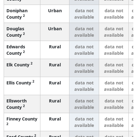
Doniphan
Urban
data not
data not
da
2
County
available
available
av
Douglas
Urban
data not
data not
da
2
County
available
available
av
Edwards
Rural
data not
data not
da
2
County
available
available
av
2
Elk County
Rural
data not
data not
da
available
available
av
2
Ellis County
Rural
data not
data not
da
available
available
av
Ellsworth
Rural
data not
data not
da
2
County
available
available
av
Finney County
Rural
data not
data not
da
2
available
available
av
2
Ford County
Rural
data not
data not
da