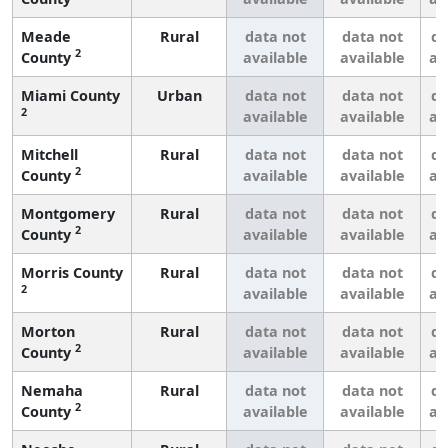
Meade
Rural
data not
data not
da
2
County
available
available
av
Miami County
Urban
data not
data not
da
2
available
available
av
Mitchell
Rural
data not
data not
da
2
County
available
available
av
Montgomery
Rural
data not
data not
da
2
County
available
available
av
Morris County
Rural
data not
data not
da
2
available
available
av
Morton
Rural
data not
data not
da
2
County
available
available
av
Nemaha
Rural
data not
data not
da
2
County
available
available
av