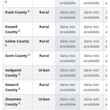
2
available
available
av
2
Rush County
Rural
data not
data not
da
available
available
av
Russell
Rural
data not
data not
da
2
County
available
available
av
Saline County
Rural
data not
data not
da
2
available
available
av
2
Scott County
Rural
data not
data not
da
available
available
av
Sedgwick
Urban
data not
data not
da
2
County
available
available
av
Seward
Rural
data not
data not
da
2
County
available
available
av
Shawnee
Urban
data not
data not
da
2
County
available
available
av