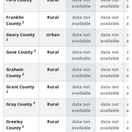
available
available
av
Franklin
Rural
data not
data not
da
2
County
available
available
av
Geary County
Urban
data not
data not
da
2
available
available
av
2
Gove County
Rural
data not
data not
da
available
available
av
Graham
Rural
data not
data not
da
2
County
available
available
av
Grant County
Rural
data not
data not
da
2
available
available
av
2
Gray County
Rural
data not
data not
da
available
available
av
Greeley
Rural
data not
data not
da
2
County
available
available
av