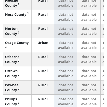
Neosho
Rural
data not
data not
da
2
County
available
available
av
2
Ness County
Rural
data not
data not
da
available
available
av
Norton
Rural
data not
data not
da
2
County
available
available
av
Osage County
Urban
data not
data not
da
2
available
available
av
Osborne
Rural
data not
data not
da
2
County
available
available
av
Ottawa
Rural
data not
data not
da
2
County
available
available
av
Pawnee
Rural
data not
data not
da
2
County
available
available
av
Phillips
Rural
data not
data not
da
2
County
available
available
av