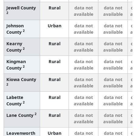
Jewell County
Rural
data not
data not
da
2
available
available
av
Johnson
Urban
data not
data not
da
2
County
available
available
av
Kearny
Rural
data not
data not
da
2
County
available
available
av
Kingman
Rural
data not
data not
da
2
County
available
available
av
Kiowa County
Rural
data not
data not
da
2
available
available
av
Labette
Rural
data not
data not
da
2
County
available
available
av
2
Lane County
Rural
data not
data not
da
available
available
av
Leavenworth
Urban
data not
data not
da