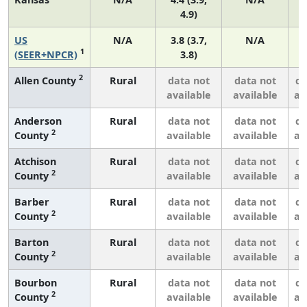
4.9)
US
N/A
3.8 (3.7,
N/A
1
(SEER+NPCR)
3.8)
2
Allen County
Rural
data not
data not
da
available
available
av
Anderson
Rural
data not
data not
da
2
County
available
available
av
Atchison
Rural
data not
data not
da
2
County
available
available
av
Barber
Rural
data not
data not
da
2
County
available
available
av
Barton
Rural
data not
data not
da
2
County
available
available
av
Bourbon
Rural
data not
data not
da
2
County
available
available
av