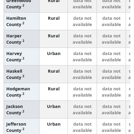
Greenwood
Rural
data not
data not
da
2
County
available
available
av
Hamilton
Rural
data not
data not
da
2
County
available
available
av
Harper
Rural
data not
data not
da
2
County
available
available
av
Harvey
Urban
data not
data not
da
2
County
available
available
av
Haskell
Rural
data not
data not
da
2
County
available
available
av
Hodgeman
Rural
data not
data not
da
2
County
available
available
av
Jackson
Urban
data not
data not
da
2
County
available
available
av
Jefferson
Urban
data not
data not
da
2
County
available
available
av