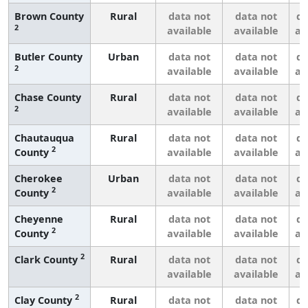
Brown County
Rural
data not
data not
da
2
available
available
av
Butler County
Urban
data not
data not
da
2
available
available
av
Chase County
Rural
data not
data not
da
2
available
available
av
Chautauqua
Rural
data not
data not
da
2
County
available
available
av
Cherokee
Urban
data not
data not
da
2
County
available
available
av
Cheyenne
Rural
data not
data not
da
2
County
available
available
av
2
Clark County
Rural
data not
data not
da
available
available
av
2
Clay County
Rural
data not
data not
da