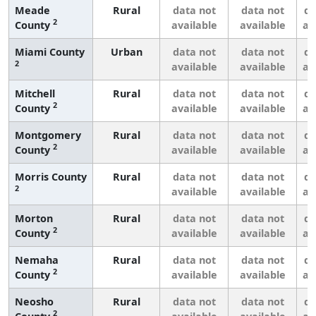
Meade
Rural
data not
data not
da
2
County
available
available
av
Miami County
Urban
data not
data not
da
2
available
available
av
Mitchell
Rural
data not
data not
da
2
County
available
available
av
Montgomery
Rural
data not
data not
da
2
County
available
available
av
Morris County
Rural
data not
data not
da
2
available
available
av
Morton
Rural
data not
data not
da
2
County
available
available
av
Nemaha
Rural
data not
data not
da
2
County
available
available
av
Neosho
Rural
data not
data not
da
2