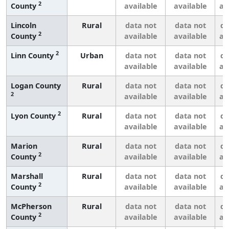
2
County
available
available
av
Lincoln
Rural
data not
data not
da
2
County
available
available
av
2
Linn County
Urban
data not
data not
da
available
available
av
Logan County
Rural
data not
data not
da
2
available
available
av
2
Lyon County
Rural
data not
data not
da
available
available
av
Marion
Rural
data not
data not
da
2
County
available
available
av
Marshall
Rural
data not
data not
da
2
County
available
available
av
McPherson
Rural
data not
data not
da
2
County
available
available
av