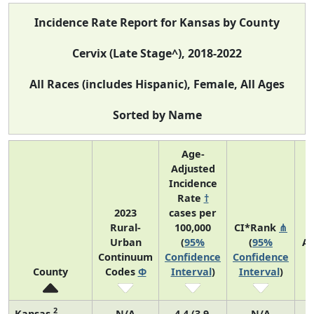
Incidence Rate Report for Kansas by County
Cervix (Late Stage^), 2018-2022
All Races (includes Hispanic), Female, All Ages
Sorted by Name
Age-
Adjusted
Incidence
Rate
†
2023
cases per
Rural-
100,000
CI*Rank
⋔
Urban
(
95%
(
95%
A
Continuum
Confidence
Confidence
A
County
Codes
Φ
Interval
)
Interval
)
2
Kansas
N/A
4.4 (3.9,
N/A