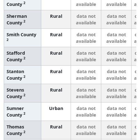
2
County
available
available
av
Sherman
Rural
data not
data not
da
2
County
available
available
av
Smith County
Rural
data not
data not
da
2
available
available
av
Stafford
Rural
data not
data not
da
2
County
available
available
av
Stanton
Rural
data not
data not
da
2
County
available
available
av
Stevens
Rural
data not
data not
da
2
County
available
available
av
Sumner
Urban
data not
data not
da
2
County
available
available
av
Thomas
Rural
data not
data not
da
2
County
available
available
av