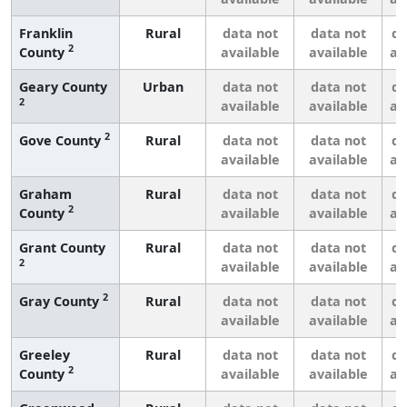
Franklin
Rural
data not
data not
da
2
County
available
available
av
Geary County
Urban
data not
data not
da
2
available
available
av
2
Gove County
Rural
data not
data not
da
available
available
av
Graham
Rural
data not
data not
da
2
County
available
available
av
Grant County
Rural
data not
data not
da
2
available
available
av
2
Gray County
Rural
data not
data not
da
available
available
av
Greeley
Rural
data not
data not
da
2
County
available
available
av