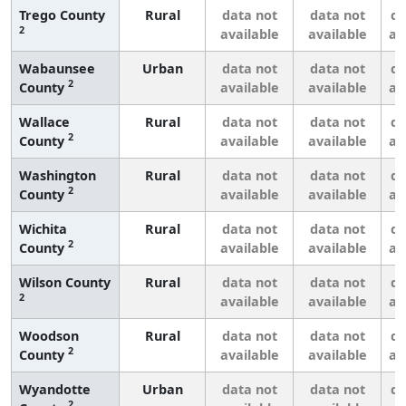
Trego County
Rural
data not
data not
da
2
available
available
av
Wabaunsee
Urban
data not
data not
da
2
County
available
available
av
Wallace
Rural
data not
data not
da
2
County
available
available
av
Washington
Rural
data not
data not
da
2
County
available
available
av
Wichita
Rural
data not
data not
da
2
County
available
available
av
Wilson County
Rural
data not
data not
da
2
available
available
av
Woodson
Rural
data not
data not
da
2
County
available
available
av
Wyandotte
Urban
data not
data not
da
2