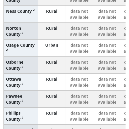
County
available
available
av
2
Ness County
Rural
data not
data not
da
available
available
av
Norton
Rural
data not
data not
da
2
County
available
available
av
Osage County
Urban
data not
data not
da
2
available
available
av
Osborne
Rural
data not
data not
da
2
County
available
available
av
Ottawa
Rural
data not
data not
da
2
County
available
available
av
Pawnee
Rural
data not
data not
da
2
County
available
available
av
Phillips
Rural
data not
data not
da
2
County
available
available
av