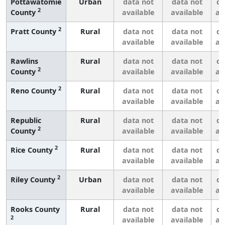
Pottawatomie
Urban
data not
data not
da
2
County
available
available
av
2
Pratt County
Rural
data not
data not
da
available
available
av
Rawlins
Rural
data not
data not
da
2
County
available
available
av
2
Reno County
Rural
data not
data not
da
available
available
av
Republic
Rural
data not
data not
da
2
County
available
available
av
2
Rice County
Rural
data not
data not
da
available
available
av
2
Riley County
Urban
data not
data not
da
available
available
av
Rooks County
Rural
data not
data not
da
2
available
available
av