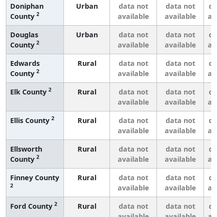
Doniphan
Urban
data not
data not
da
2
County
available
available
av
Douglas
Urban
data not
data not
da
2
County
available
available
av
Edwards
Rural
data not
data not
da
2
County
available
available
av
2
Elk County
Rural
data not
data not
da
available
available
av
2
Ellis County
Rural
data not
data not
da
available
available
av
Ellsworth
Rural
data not
data not
da
2
County
available
available
av
Finney County
Rural
data not
data not
da
2
available
available
av
2
Ford County
Rural
data not
data not
da
available
available
av