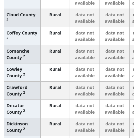
available
available
av
Cloud County
Rural
data not
data not
da
2
available
available
av
Coffey County
Rural
data not
data not
da
2
available
available
av
Comanche
Rural
data not
data not
da
2
County
available
available
av
Cowley
Rural
data not
data not
da
2
County
available
available
av
Crawford
Rural
data not
data not
da
2
County
available
available
av
Decatur
Rural
data not
data not
da
2
County
available
available
av
Dickinson
Rural
data not
data not
da
2
County
available
available
av