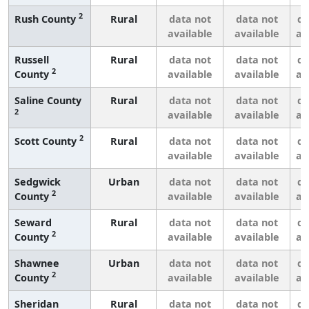
2
Rush County
Rural
data not
data not
da
available
available
av
Russell
Rural
data not
data not
da
2
County
available
available
av
Saline County
Rural
data not
data not
da
2
available
available
av
2
Scott County
Rural
data not
data not
da
available
available
av
Sedgwick
Urban
data not
data not
da
2
County
available
available
av
Seward
Rural
data not
data not
da
2
County
available
available
av
Shawnee
Urban
data not
data not
da
2
County
available
available
av
Sheridan
Rural
data not
data not
da